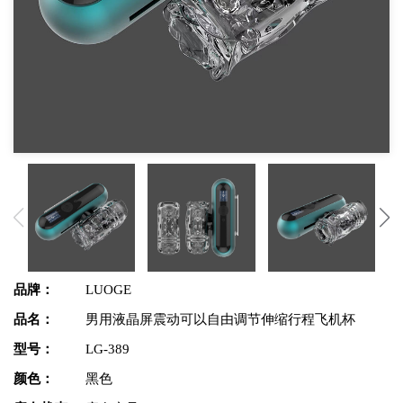
品牌：
LUOGE
品名：
男用液晶屏震动可以自由调节伸缩行程飞机杯
型号：
LG-389
颜色：
黑色